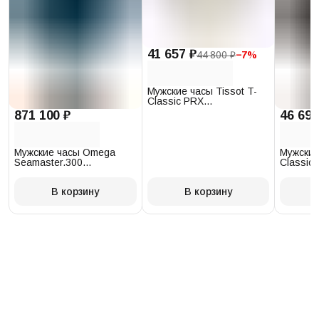
41 657 ₽
44 800 ₽
−
7
%
Мужские часы Tissot T-
Classic PRX
T137.410.17.011.00
871 100 ₽
46 693
Мужские часы Omega
Мужские
Seamaster.300
Classic 
234.30.41.21.03.001
T097.41
В корзину
В корзину