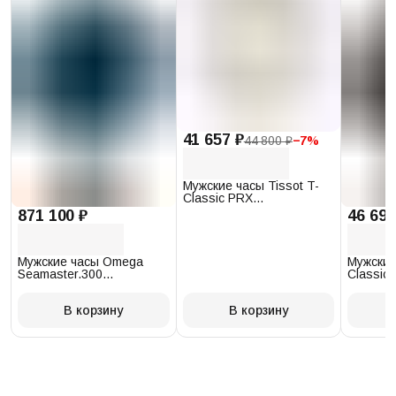
41 657 ₽
44 800 ₽
−
7
%
Мужские часы Tissot T-
Classic PRX
T137.410.17.011.00
871 100 ₽
46 693
Мужские часы Omega
Мужские
Seamaster.300
Classic 
234.30.41.21.03.001
T097.41
В корзину
В корзину