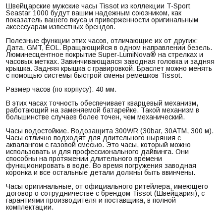
Швейцарские мужские часы Tissot из коллекции T-Sport
Seastar 1000 будут вашим надежным союзником, как
показатель вашего вкуса и приверженности оригинальным
аксессуарам известных брендов.
Полезные функции этих часов, отличающие их от других:
Дата, GMT, EOL. Вращающийся в одном направлении безель.
Люминесцентное покрытие Super-LumiNova® на стрелках и
часовых метках. Завинчивающаяся заводная головка и задняя
крышка. Задняя крышка с гравировкой. Браслет можно менять
с помощью системы быстрой смены ремешков Tissot.
Размер часов (по корпусу): 40 мм.
В этих часах точность обеспечивает кварцевый механизм,
работающий на заменяемой батарейке. Такой механизм в
большинстве случаев более точен, чем механический.
Часы водостойкие. Водозащита 300WR (30bar, 30ATM, 300 м).
Часы отлично подходят для длительного ныряния с
аквалангом с газовой смесью. Это часы, который можно
использовать и для профессионального дайвинга. Они
способны на протяжении длительного времени
функционировать в воде. Во время погружения заводная
коронка и все остальные детали должны быть ввинчены.
Часы оригинальные, от официального ритейлера, имеющего
договор о сотрудничестве с брендом Tissot (Швейцария), с
гарантиями производителя и поставщика, в полной
комплектации.