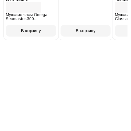
Мужские часы Omega
Мужские
Seamaster.300
Classic 
234.30.41.21.03.001
T097.41
В корзину
В корзину