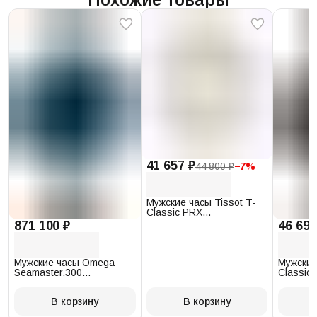
41 657 ₽
44 800 ₽
−
7
%
Мужские часы Tissot T-
Classic PRX
T137.410.17.011.00
871 100 ₽
46 693
Мужские часы Omega
Мужские
Seamaster.300
Classic 
234.30.41.21.03.001
T097.41
В корзину
В корзину