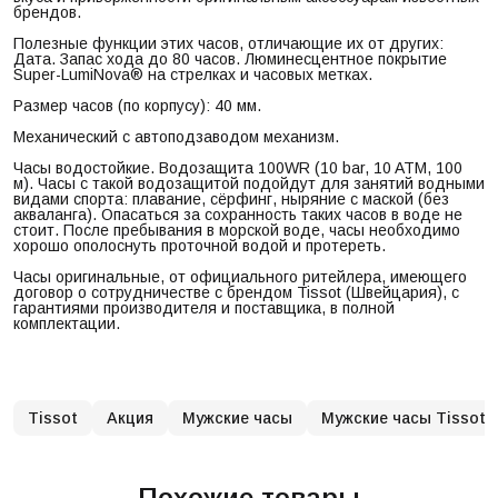
брендов.
Полезные функции этих часов, отличающие их от других:
Дата. Запас хода до 80 часов. Люминесцентное покрытие
Super-LumiNova® на стрелках и часовых метках.
Размер часов (по корпусу): 40 мм.
Механический с автоподзаводом механизм.
Часы водостойкие. Водозащита 100WR (10 bar, 10 ATM, 100
м). Часы с такой водозащитой подойдут для занятий водными
видами спорта: плавание, сёрфинг, ныряние с маской (без
акваланга). Опасаться за сохранность таких часов в воде не
стоит. После пребывания в морской воде, часы необходимо
хорошо ополоснуть проточной водой и протереть.
Часы оригинальные, от официального ритейлера, имеющего
договор о сотрудничестве с брендом Tissot (Швейцария), с
гарантиями производителя и поставщика, в полной
комплектации.
Tissot
Акция
Мужские часы
Мужские часы Tissot
Похожие товары