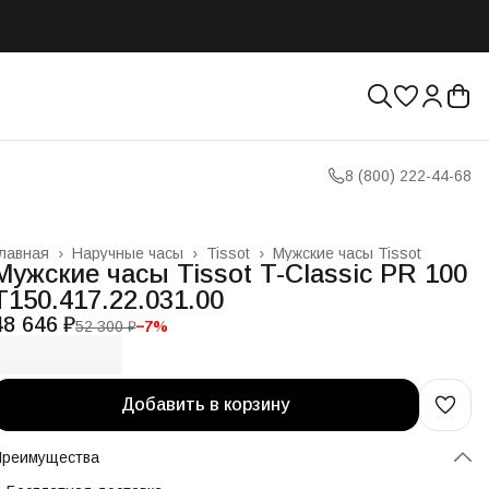
8 (800) 222-44-68
лавная
›
Наручные часы
›
Tissot
›
Мужские часы Tissot
Мужские часы Tissot T-Classic PR 100
T150.417.22.031.00
48 646 ₽
52 300 ₽
−
7
%
Добавить в корзину
Преимущества