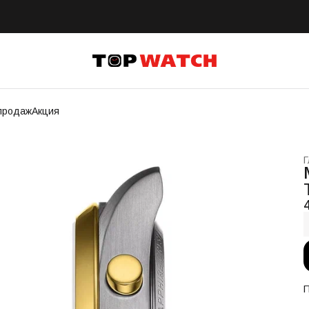
продаж
Акция
Г