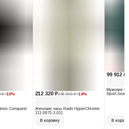
99 912 ₽
1
Мужские ча
212 320 ₽
Sport.Seast
0 ₽
−
10
%
246 900 ₽
−
14
%
T120.407.1
ines Conquest
Женские часы Rado HyperChrome
111.0975.3.011
В корзину
В корзин