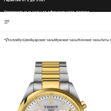
Оригинальные часы от официального дилера
Бесплатная доставка по всей России
Колумбус
Швейцарские часы
Мужские часы
Женские часы
Хиты 