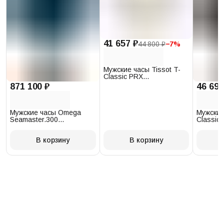
41 657 ₽
44 800 ₽
−
7
%
Мужские часы Tissot T-
Classic PRX
T137.410.17.011.00
871 100 ₽
46 693
Мужские часы Omega
Мужские
Seamaster.300
Classic 
234.30.41.21.03.001
T097.41
В корзину
В корзину