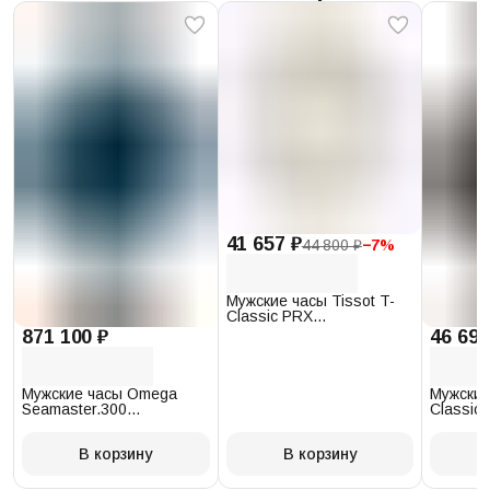
41 657 ₽
44 800 ₽
−
7
%
Мужские часы Tissot T-
Classic PRX
T137.410.17.011.00
871 100 ₽
46 693
Мужские часы Omega
Мужские
Seamaster.300
Classic 
234.30.41.21.03.001
T097.41
В корзину
В корзину