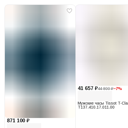
41 657 ₽
44 800 ₽
−
7
%
Мужские часы Tissot T-Cl
T137.410.17.011.00
871 100 ₽