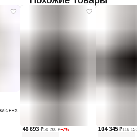
assic PRX
46 693 ₽
104 345 ₽
50 200 ₽
−
7
%
116 15