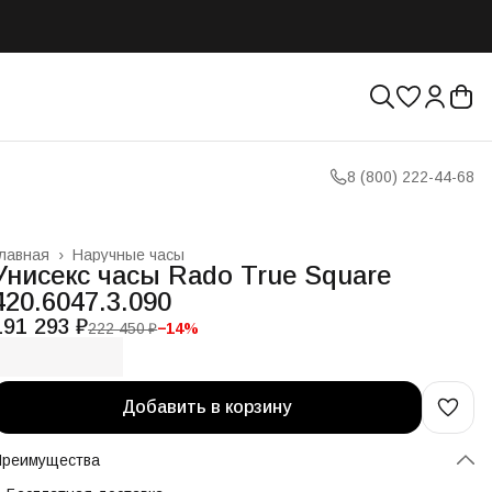
8 (800) 222-44-68
лавная
›
Наручные часы
Унисекс часы Rado True Square
420.6047.3.090
191 293 ₽
222 450 ₽
−
14
%
Добавить в корзину
Преимущества