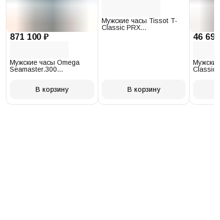
Мужские часы Tissot T-
Classic PRX
T137.410.17.011.00
871 100 ₽
46 693
Мужские часы Omega
Мужские
Seamaster.300
Classic 
234.30.41.21.03.001
T097.41
В корзину
В корзину