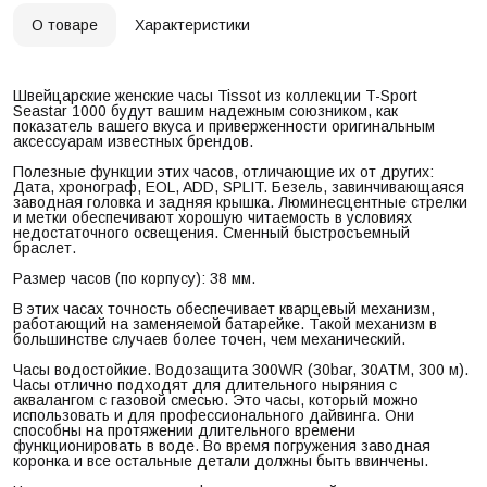
О товаре
Характеристики
Швейцарские женские часы Tissot из коллекции T-Sport
Seastar 1000 будут вашим надежным союзником, как
показатель вашего вкуса и приверженности оригинальным
аксессуарам известных брендов.
Полезные функции этих часов, отличающие их от других:
Дата, хронограф, EOL, ADD, SPLIT. Безель, завинчивающаяся
заводная головка и задняя крышка. Люминесцентные стрелки
и метки обеспечивают хорошую читаемость в условиях
недостаточного освещения. Сменный быстросъемный
браслет.
Размер часов (по корпусу): 38 мм.
В этих часах точность обеспечивает кварцевый механизм,
работающий на заменяемой батарейке. Такой механизм в
большинстве случаев более точен, чем механический.
Часы водостойкие. Водозащита 300WR (30bar, 30ATM, 300 м).
Часы отлично подходят для длительного ныряния с
аквалангом с газовой смесью. Это часы, который можно
использовать и для профессионального дайвинга. Они
способны на протяжении длительного времени
функционировать в воде. Во время погружения заводная
коронка и все остальные детали должны быть ввинчены.