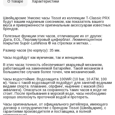
О товаре
Характеристики
Швейцарские Унисекс часы Tissot из коллекции T-Classic PRX
будут вашим надежным союзником, как показатель вашего
вкуса и приверженности оригинальным аксессуарам известных
брендов.
Полезные функции этих часов, отличающие их от других:
Дата, EOL. Перламутровый циферблат. Люминесцентное
покрытие Super-LumiNova ® на стрелках и метках. .
Размер часов (по корпусу): 35 мм.
Часы подойдут как мужчинам, так и женщинам.
В этих часах точность обеспечивает кварцевый механизм,
работающий на заменяемой батарейке. Такой механизм в
большинстве случаев более точен, чем механический.
Часы водостойкие. Водозащита 100WR (10 bar, 10 ATM, 100
м). Часы с такой водозащитой подойдут для занятий водными
видами спорта: плавание, сёрфинг, ныряние с маской (без
акваланга). Опасаться за сохранность таких часов в воде не
стоит. После пребывания в морской воде, часы необходимо
хорошо ополоснуть проточной водой и протереть.
Часы оригинальные, от официального ритейлера, имеющего
договор о сотрудничестве с брендом Tissot (Швейцария), с
гарантиями производителя и поставщика, в полной
комплектации.