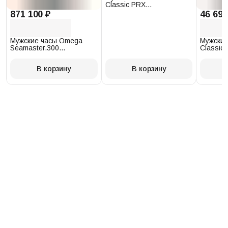
Classic PRX
T137.410.17.011.00
871 100 ₽
46 693
Мужские часы Omega
Мужские
Seamaster.300
Classic 
234.30.41.21.03.001
T097.41
В корзину
В корзину