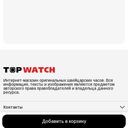
Интернет-магазин оригинальных швейцарских часов. Вся
информация, тексты и изображения являются предметом
авторского права правобладателей и владельца данного
ресурса.
Контакты
Адрес
Санкт-Петербург, ул.Рентгена лит.А д. 7, оф.278
Добавить в корзину
© TOPWATCH.RU
Блог
Оплата
Доставка
Правила возврата
Реквизи
Телефон
8 (800) 222-44-68