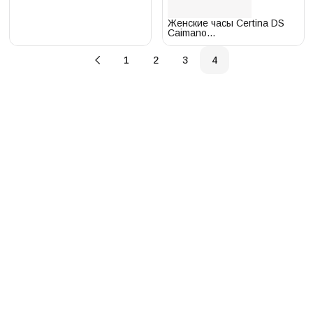
Женские часы Certina DS
Caimano
C035.210.11.037.00
1
2
3
4