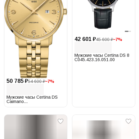
42 601 ₽
45 600 ₽
−
7
%
Мужские часы Certina DS 8
C045.423.16.051.00
50 785 ₽
54 600 ₽
−
7
%
Мужские часы Certina DS
Caimano
C035.410.33.367.00