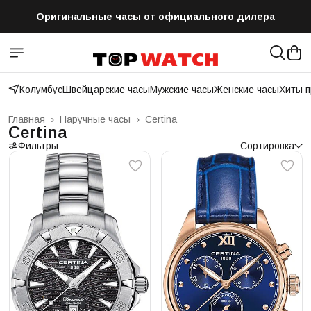
Оригинальные часы от официального дилера
Бесплатная доставка по всей России
Колумбус
Швейцарские часы
Мужские часы
Женские часы
Хиты 
Главная
›
Наручные часы
›
Certina
Certina
Фильтры
Сортировка