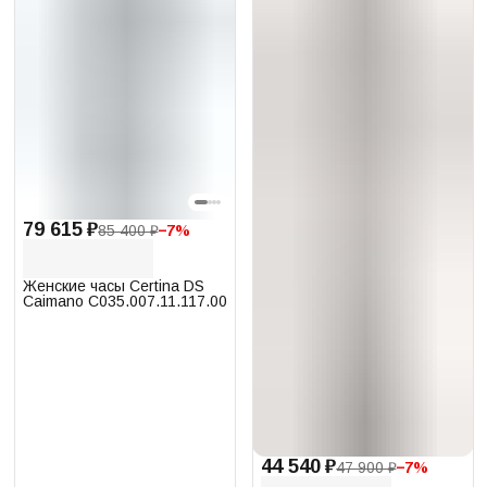
79 615 ₽
85 400 ₽
−
7
%
Женские часы Certina DS
Caimano C035.007.11.117.00
44 540 ₽
47 900 ₽
−
7
%