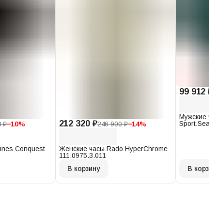
99 912 ₽
1
Мужские ча
212 320 ₽
Sport.Seast
0 ₽
−
10
%
246 900 ₽
−
14
%
T120.407.1
ines Conquest
Женские часы Rado HyperChrome
111.0975.3.011
В корзину
В корзин