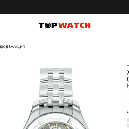
продаж
Акция
Г
Д