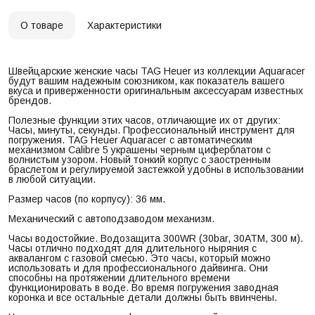
О товаре
Характеристики
Швейцарские женские часы TAG Heuer из коллекции Aquaracer
будут вашим надежным союзником, как показатель вашего
вкуса и приверженности оригинальным аксессуарам известных
брендов.
Полезные функции этих часов, отличающие их от других:
Часы, минуты, секунды. Профессиональный инструмент для
погружения. TAG Heuer Aquaracer с автоматическим
механизмом Calibre 5 украшены черным циферблатом с
волнистым узором. Новый тонкий корпус с заостренным
браслетом и регулируемой застежкой удобны в использовании
в любой ситуации.
Размер часов (по корпусу): 36 мм.
Механический с автоподзаводом механизм.
Часы водостойкие. Водозащита 300WR (30bar, 30ATM, 300 м).
Часы отлично подходят для длительного ныряния с
аквалангом с газовой смесью. Это часы, который можно
использовать и для профессионального дайвинга. Они
способны на протяжении длительного времени
функционировать в воде. Во время погружения заводная
коронка и все остальные детали должны быть ввинчены.