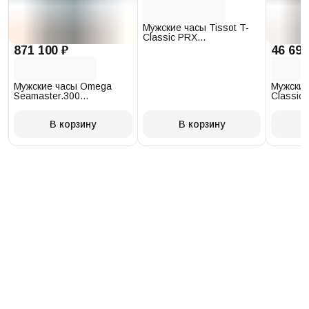
Мужские часы Tissot T-
Classic PRX
T137.410.17.011.00
871 100 ₽
46 693
Мужские часы Omega
Мужские
Seamaster.300
Classic 
234.30.41.21.03.001
T097.41
В корзину
В корзину