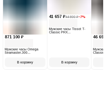
41 657 ₽
44 800 ₽
−
7
%
Мужские часы Tissot T-
Classic PRX
T137.410.17.011.00
871 100 ₽
46 693
Мужские часы Omega
Мужские
Seamaster.300
Classic 
234.30.41.21.03.001
T097.41
В корзину
В корзину