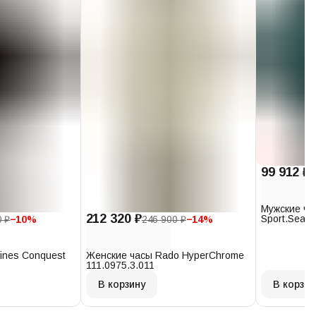
99 912 ₽
1
Мужские ча
212 320 ₽
Sport.Seast
0 ₽
−
10
%
246 900 ₽
−
14
%
T120.407.1
ines Conquest
Женские часы Rado HyperChrome
111.0975.3.011
В корзину
В корзин