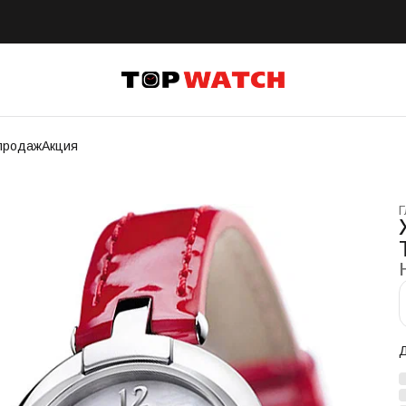
продаж
Акция
Г
Д