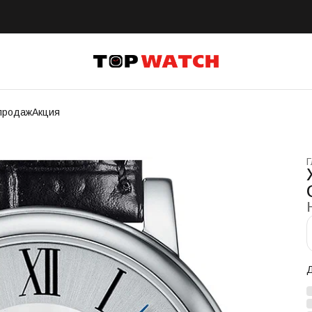
продаж
Акция
Г
Д