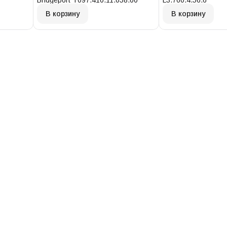
Bridgeport T097.410.11.058.00
L3.760.4.56.6
В корзину
В корзину