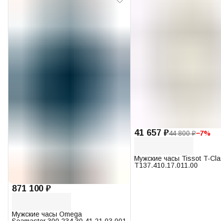
41 657 ₽
44 800 ₽
−
7
%
Мужские часы Tissot T-Cl
T137.410.17.011.00
871 100 ₽
Мужские часы Omega