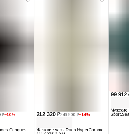
99 912 ₽
1
Мужские ча
212 320 ₽
Sport.Seast
0 ₽
−
10
%
246 900 ₽
−
14
%
T120.407.1
ines Conquest
Женские часы Rado HyperChrome