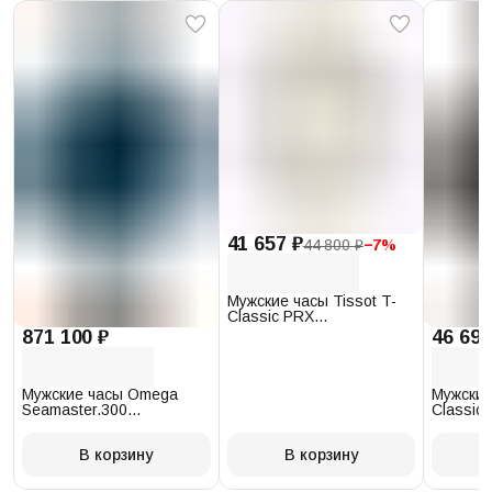
41 657 ₽
44 800 ₽
−
7
%
Мужские часы Tissot T-
Classic PRX
T137.410.17.011.00
871 100 ₽
46 693
Мужские часы Omega
Мужские
Seamaster.300
Classic 
234.30.41.21.03.001
T097.41
В корзину
В корзину