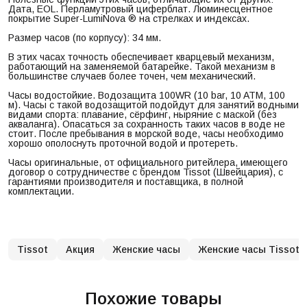
Дата, EOL. Перламутровый циферблат. Люминесцентное
покрытие Super-LumiNova ® на стрелках и индексах.
Размер часов (по корпусу): 34 мм.
В этих часах точность обеспечивает кварцевый механизм,
работающий на заменяемой батарейке. Такой механизм в
большинстве случаев более точен, чем механический.
Часы водостойкие. Водозащита 100WR (10 bar, 10 ATM, 100
м). Часы с такой водозащитой подойдут для занятий водными
видами спорта: плавание, сёрфинг, ныряние с маской (без
акваланга). Опасаться за сохранность таких часов в воде не
стоит. После пребывания в морской воде, часы необходимо
хорошо ополоснуть проточной водой и протереть.
Часы оригинальные, от официального ритейлера, имеющего
договор о сотрудничестве с брендом Tissot (Швейцария), с
гарантиями производителя и поставщика, в полной
комплектации.
Tissot
Акция
Женские часы
Женские часы Tissot
Похожие товары