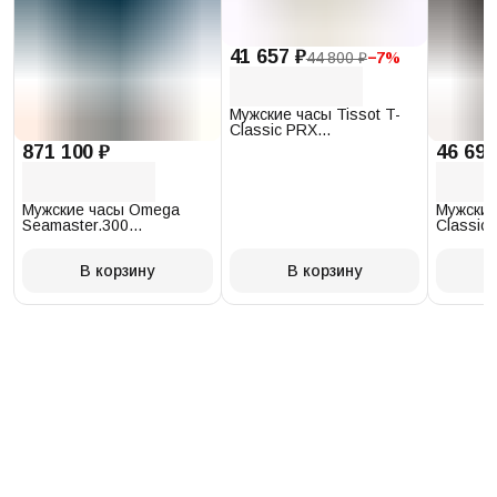
41 657 ₽
44 800 ₽
−
7
%
Мужские часы Tissot T-
Classic PRX
T137.410.17.011.00
871 100 ₽
46 693
Мужские часы Omega
Мужские
Seamaster.300
Classic 
234.30.41.21.03.001
T097.41
В корзину
В корзину