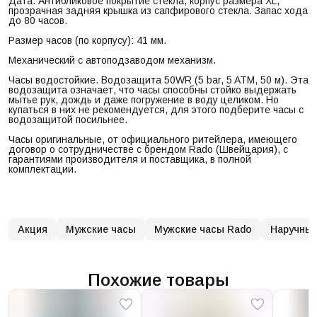
Дата. Антибликовое покрытие стекла, корпус размера XL,
прозрачная задняя крышка из сапфирового стекла. Запас хода
до 80 часов.
Размер часов (по корпусу): 41 мм.
Механический с автоподзаводом механизм.
Часы водостойкие. Водозащита 50WR (5 bar, 5 ATM, 50 м). Эта
водозащита означает, что часы способны стойко выдержать
мытье рук, дождь и даже погружение в воду целиком. Но
купаться в них не рекомендуется, для этого подберите часы с
водозащитой посильнее.
Часы оригинальные, от официального ритейлера, имеющего
договор о сотрудничестве с брендом Rado (Швейцария), с
гарантиями производителя и поставщика, в полной
комплектации.
Акция
Мужские часы
Мужские часы Rado
Наручные
Похожие товары