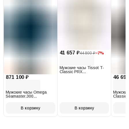
41 657 ₽
44 800 ₽
−
7
%
Мужские часы Tissot T-
Classic PRX
T137.410.17.011.00
871 100 ₽
46 693
Мужские часы Omega
Мужские
Seamaster.300
Classic 
234.30.41.21.03.001
T097.41
В корзину
В корзину