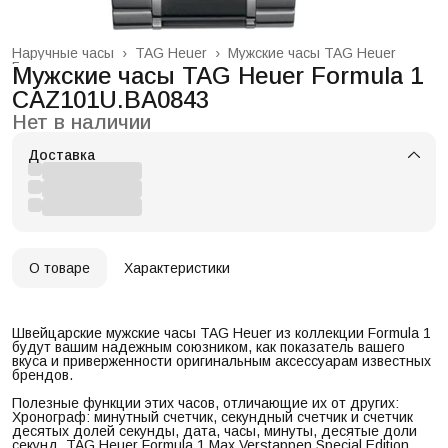
Наручные часы
›
TAG Heuer
›
Мужские часы TAG Heuer
Главная
›
Мужские часы TAG Heuer Formula 1
CAZ101U.BA0843
Нет в наличии
Доставка
О товаре
Характеристики
Швейцарские мужские часы TAG Heuer из коллекции Formula 1
будут вашим надежным союзником, как показатель вашего
вкуса и приверженности оригинальным аксессуарам известных
брендов.
Полезные функции этих часов, отличающие их от других:
Хронограф: минутный счетчик, секундный счетчик и счетчик
десятых долей секунды, дата, часы, минуты, десятые доли
секунд. TAG Heuer Formula 1 Max Verstappen Special Edition