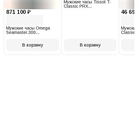
Мужские часы Tissot T-
Classic PRX
T137.410.17.011.00
871 100 ₽
46 693
Мужские часы Omega
Мужские
Seamaster.300
Classic 
234.30.41.21.03.001
T097.41
В корзину
В корзину