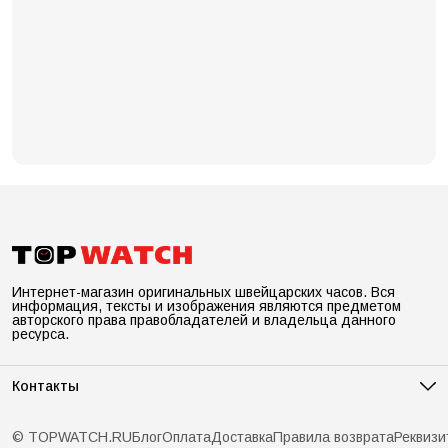
Интернет-магазин оригинальных швейцарских часов. Вся
информация, тексты и изображения являются предметом
авторского права правобладателей и владельца данного
ресурса.
Контакты
Адрес
Санкт-Петербург, ул.Рентгена лит.А д. 7, оф.278
© TOPWATCH.RU
Блог
Оплата
Доставка
Правила возврата
Реквизи
Телефон