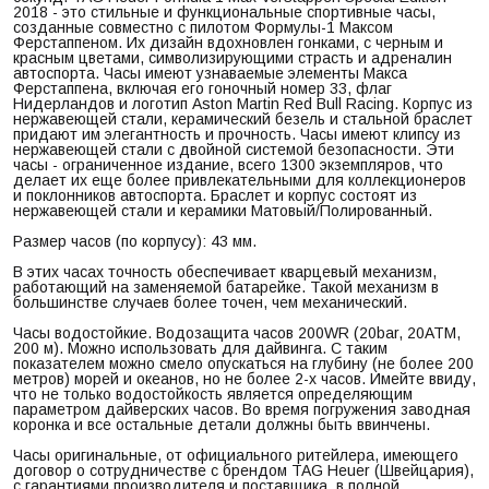
2018 - это стильные и функциональные спортивные часы,
созданные совместно с пилотом Формулы-1 Максом
Ферстаппеном. Их дизайн вдохновлен гонками, с черным и
красным цветами, символизирующими страсть и адреналин
автоспорта. Часы имеют узнаваемые элементы Макса
Ферстаппена, включая его гоночный номер 33, флаг
Нидерландов и логотип Aston Martin Red Bull Racing. Корпус из
нержавеющей стали, керамический безель и стальной браслет
придают им элегантность и прочность. Часы имеют клипсу из
нержавеющей стали с двойной системой безопасности. Эти
часы - ограниченное издание, всего 1300 экземпляров, что
делает их еще более привлекательными для коллекционеров
и поклонников автоспорта. Браслет и корпус состоят из
нержавеющей стали и керамики Матовый/Полированный.
Размер часов (по корпусу): 43 мм.
В этих часах точность обеспечивает кварцевый механизм,
работающий на заменяемой батарейке. Такой механизм в
большинстве случаев более точен, чем механический.
Часы водостойкие. Водозащита часов 200WR (20bar, 20ATM,
200 м). Можно использовать для дайвинга. С таким
показателем можно смело опускаться на глубину (не более 200
метров) морей и океанов, но не более 2-х часов. Имейте ввиду,
что не только водостойкость является определяющим
параметром дайверских часов. Во время погружения заводная
коронка и все остальные детали должны быть ввинчены.
Часы оригинальные, от официального ритейлера, имеющего
договор о сотрудничестве с брендом TAG Heuer (Швейцария),
с гарантиями производителя и поставщика, в полной