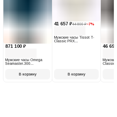
41 657 ₽
44 800 ₽
−
7
%
Мужские часы Tissot T-
Classic PRX
T137.410.17.011.00
871 100 ₽
46 693
Мужские часы Omega
Мужские
Seamaster.300
Classic 
234.30.41.21.03.001
T097.41
В корзину
В корзину