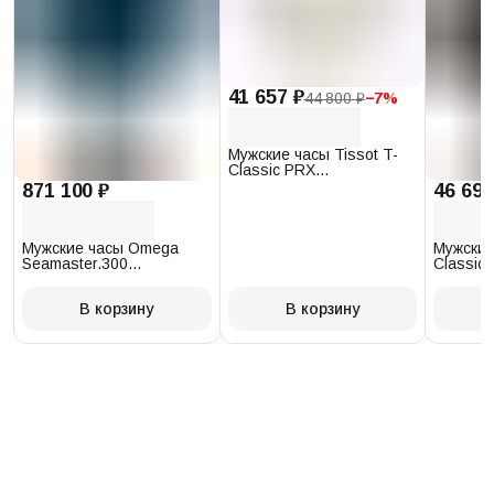
41 657 ₽
44 800 ₽
−
7
%
Мужские часы Tissot T-
Classic PRX
T137.410.17.011.00
871 100 ₽
46 693
Мужские часы Omega
Мужские
Seamaster.300
Classic 
234.30.41.21.03.001
T097.41
В корзину
В корзину