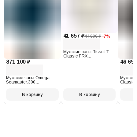
41 657 ₽
44 800 ₽
−
7
%
Мужские часы Tissot T-
Classic PRX
T137.410.17.011.00
871 100 ₽
46 693
Мужские часы Omega
Мужские
Seamaster.300
Classic 
234.30.41.21.03.001
T097.41
В корзину
В корзину