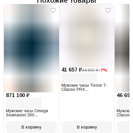
Похожие товары
41 657 ₽
44 800 ₽
−
7
%
Мужские часы Tissot T-
Classic PRX
T137.410.17.011.00
871 100 ₽
46 693
Мужские часы Omega
Мужские
Seamaster.300
Classic 
234.30.41.21.03.001
T097.41
В корзину
В корзину