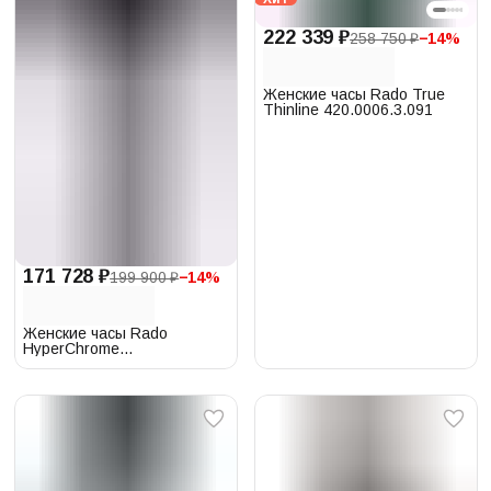
222 339 ₽
258 750 ₽
−
14
%
Женские часы Rado True
Thinline 420.0006.3.091
171 728 ₽
199 900 ₽
−
14
%
Женские часы Rado
HyperChrome
111.0110.3.016