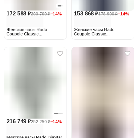
172 588 ₽
153 868 ₽
200 700 ₽
−
14
%
178 900 ₽
−
14
%
Женские часы Rado
Женские часы Rado
Coupole Classic
Coupole Classic
084.3883.4.094
084.3883.4.191
216 749 ₽
252 250 ₽
−
14
%
Мужские часы Rado DiaStar