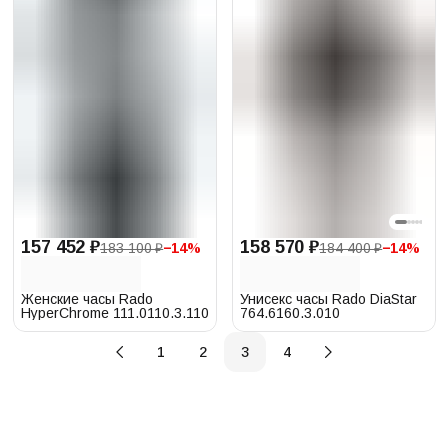
157 452 ₽
158 570 ₽
183 100 ₽
−
14
%
184 400 ₽
−
14
%
Женские часы Rado
Унисекс часы Rado DiaStar
HyperChrome 111.0110.3.110
764.6160.3.010
1
2
3
4