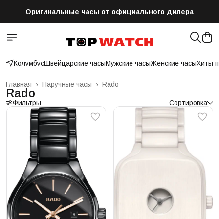
Оригинальные часы от официального дилера
Бесплатная доставка по всей России
Колумбус
Швейцарские часы
Мужские часы
Женские часы
Хиты 
Главная
›
Наручные часы
›
Rado
Rado
Фильтры
Сортировка