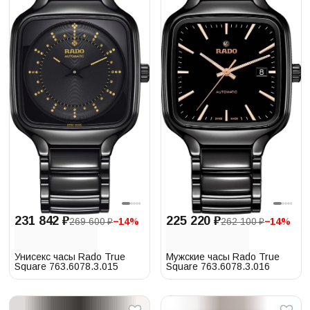
225 220 ₽
231 842 ₽
262 100 ₽
−
14
%
269 600 ₽
−
14
%
Мужские часы Rado True
Унисекс часы Rado True
Square 763.6078.3.016
Square 763.6078.3.015