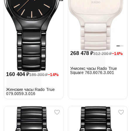
268 478 ₽
312 200 ₽
−
14
%
Унисекс часы Rado True
Square 763.6076.3.001
160 404 ₽
186 300 ₽
−
14
%
Женские часы Rado True
079.0059.3.016