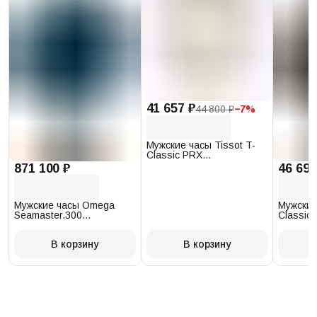
41 657 ₽
44 800 ₽
−
7
%
Мужские часы Tissot T-
Classic PRX
T137.410.17.011.00
871 100 ₽
46 693
Мужские часы Omega
Мужские
Seamaster.300
Classic 
234.30.41.21.03.001
T097.41
В корзину
В корзину