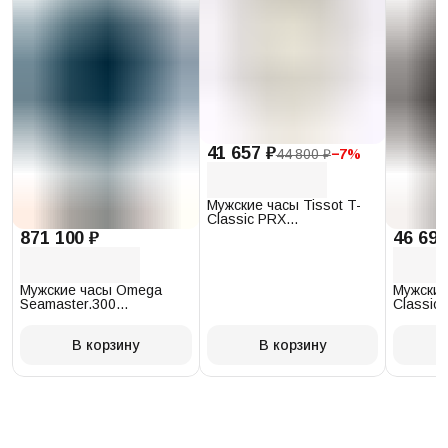
41 657 ₽
44 800 ₽
−
7
%
Мужские часы Tissot T-
Classic PRX
T137.410.17.011.00
871 100 ₽
46 693
Мужские часы Omega
Мужские
Seamaster.300
Classic 
234.30.41.21.03.001
T097.41
В корзину
В корзину