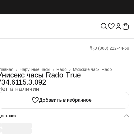
8 (800) 222-44-68
лавная
›
Наручные часы
›
Rado
›
Мужские часы Rado
Унисекс часы Rado True
734.6115.3.092
Нет в наличии
Добавить в избранное
оставка