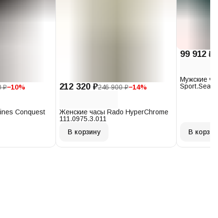
99 912 ₽
1
Мужские ча
212 320 ₽
Sport.Seast
0 ₽
−
10
%
246 900 ₽
−
14
%
T120.407.1
ines Conquest
Женские часы Rado HyperChrome
111.0975.3.011
В корзину
В корзин