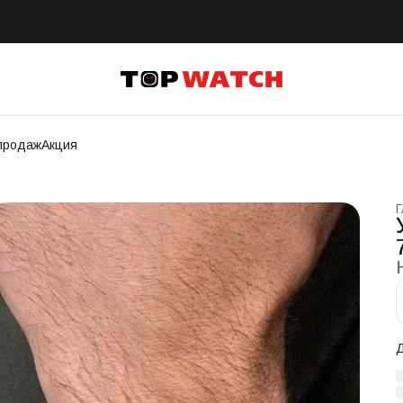
продаж
Акция
Г
Д