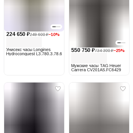
224 650 ₽
249 600 ₽
−
10
%
Унисекс часы Longines
550 750 ₽
734 300 ₽
−
25
%
Hydroconquest L3.780.3.78.6
Мужские часы TAG Heuer
Carrera CV201AS.FC6429