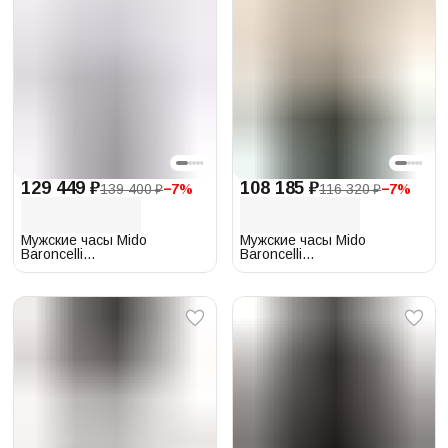
129 449 ₽
108 185 ₽
139 400 ₽
−
7
%
116 320 ₽
−
7
%
Мужские часы Mido
Мужские часы Mido
Baroncelli
Baroncelli
M027.408.11.011.00
M027.407.36.260.00