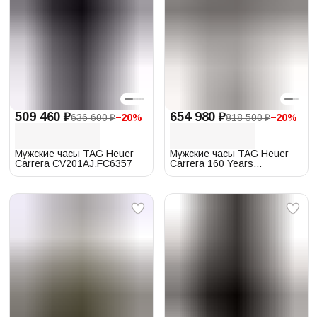
509 460 ₽
654 980 ₽
636 600 ₽
−
20
%
818 500 ₽
−
20
%
Мужские часы TAG Heuer
Мужские часы TAG Heuer
Carrera CV201AJ.FC6357
Carrera 160 Years
Anniversary
CBN2A1D.BA0643