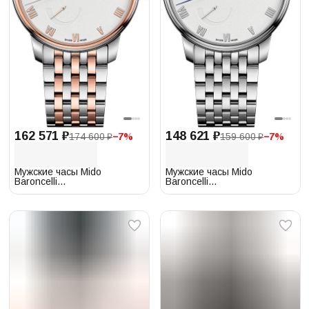
162 571 ₽
148 621 ₽
174 600 ₽
−
7
%
159 600 ₽
−
7
%
Мужские часы Mido
Мужские часы Mido
Baroncelli
Baroncelli
M027.428.22.013.00
M027.428.11.013.00