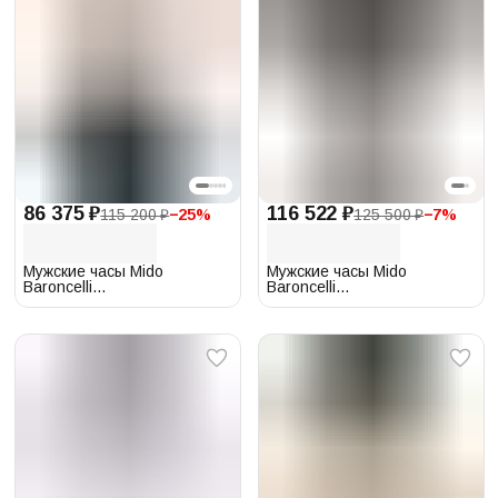
86 375 ₽
116 522 ₽
115 200 ₽
−
25
%
125 500 ₽
−
7
%
Мужские часы Mido
Мужские часы Mido
Baroncelli
Baroncelli
M027.426.36.018.00
M027.426.22.088.00