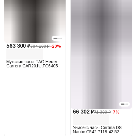
563 300 ₽
704 100 ₽
−
20
%
Мужские часы TAG Heuer
Carrera CAR201U.FC6405
66 302 ₽
71 300 ₽
−
7
%
Унисекс часы Certina DS
Nautic C542.7118.42.52