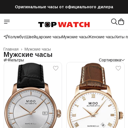
Оригинальные часы от официального дилера
Бесплатная доставка по всей России
Колумбус
Швейцарские часы
Мужские часы
Женские часы
Хиты 
Главная
›
Мужские часы
Мужские часы
Фильтры
Сортировка