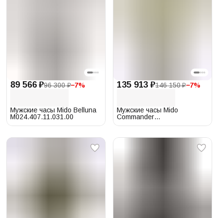
89 566 ₽
135 913 ₽
96 300 ₽
−
7
%
146 150 ₽
−
7
%
Мужские часы Mido Belluna
Мужские часы Mido
M024.407.11.031.00
Commander
M021.431.22.071.00