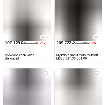
107 129 ₽
209 722 ₽
115 400 ₽
−
7
%
225 300 ₽
−
7
%
Мужские часы Mido
Мужские часы Mido Multifort
Baroncelli
M025.627.36.061.00
M027.407.16.010.00